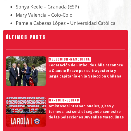
Sonya Keefe – Granada (ESP)
Mary Valencia – Colo-Colo
Pamela Cabezas López – Universidad Católica
ÚLTIMOS POSTS
SELECCION-MASCULINA
Federación de Fútbol de Chile reconoce
a Claudio Bravo por su trayectoria y
larga capitanía en la Selección Chilena
UN-SOLO-EQUIPO
Amistosos internacionales, giras y
torneos: así será el segundo semestre
de las Selecciones Juveniles Masculinas