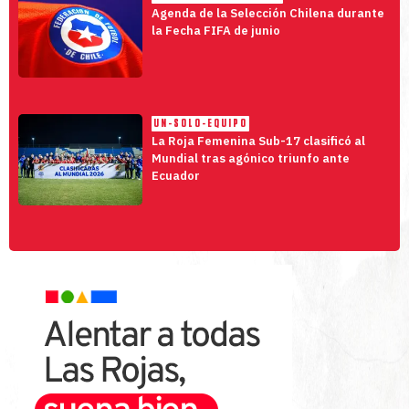
Agenda de la Selección Chilena durante
la Fecha FIFA de junio
UN-SOLO-EQUIPO
La Roja Femenina Sub-17 clasificó al
Mundial tras agónico triunfo ante
Ecuador